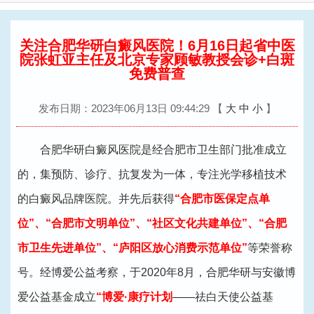
换
导
航
关注合肥华研白癜风医院！6月16日起省中医
院张虹亚主任及北京专家顾敏教授会诊+白斑
免费普查
发布日期：2023年06月13日 09:44:29
【
大
中
小
】
合肥华研白癜风医院是经合肥市卫生部门批准成立
的，集预防、诊疗、抗复发为一体，专注光学移植技术
的白癜风品牌医院。并先后获得
“合肥市医保定点单
位”、“合肥市文明单位”、“社区文化共建单位”、“合肥
市卫生先进单位”、“庐阳区放心消费示范单位”
等荣誉称
号。经博爱公益考察，于2020年8月，合肥华研与安徽博
爱公益基金成立
“博爱·康疗计划
——祛白天使公益基